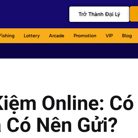
Trở Thành Đại Lý
Fishing
Lottery
Arcade
Promotion
VIP
Blog
Kiệm Online: Có
 Có Nên Gửi?