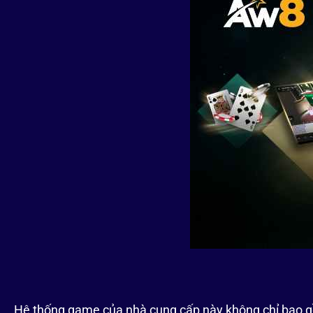
Hệ thống game của nhà cung cấp này không chỉ bao gồm