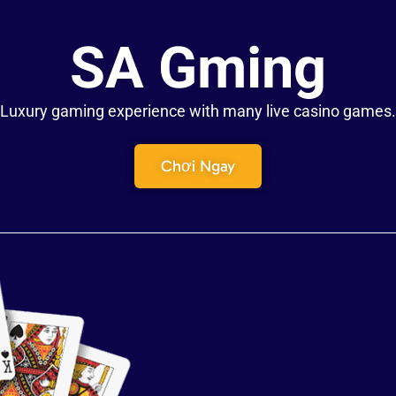
SA Gming
Luxury gaming experience with many live casino games.
Chơi Ngay