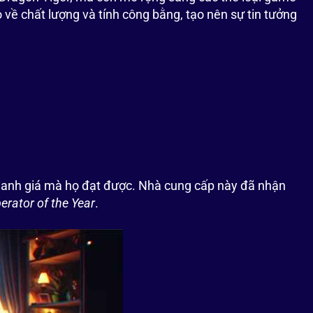
về chất lượng và tính công bằng, tạo nên sự tin tưởng
 danh giá mà họ đạt được. Nhà cung cấp này đã nhận
erator of the Year
.