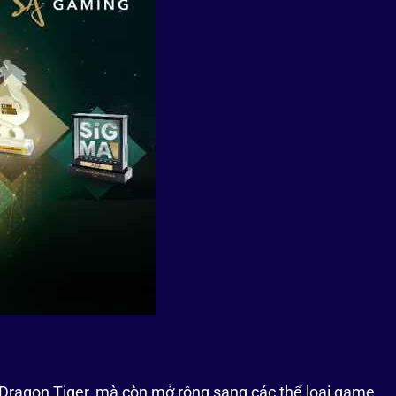
 Dragon Tiger, mà còn mở rộng sang các thể loại game