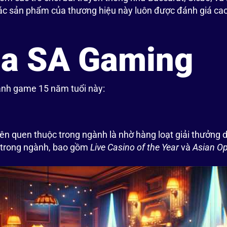
các sản phẩm của thương hiệu này luôn được đánh giá cao 
a SA Gaming
sảnh game 15 năm tuổi này:
tên quen thuộc trong ngành là nhờ hàng loạt giải thưởng
u trong ngành, bao gồm
Live Casino of the Year
và
Asian Op