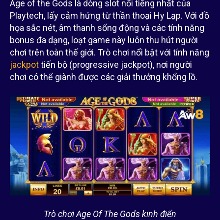
Age of the Gods là dòng slot nổi tiếng nhất của
Playtech, lấy cảm hứng từ thần thoại Hy Lạp. Với đồ
họa sắc nét, âm thanh sống động và các tính năng
bonus đa dạng, loạt game này luôn thu hút người
chơi trên toàn thế giới. Trò chơi nổi bật với tính năng
jackpot
tiến bộ (progressive jackpot), nơi người
chơi có thể giành được các giải thưởng khổng lồ.
Trò chơi Age Of The Gods kinh điển