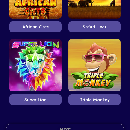
African Cats
Safari Heat
Super Lion
Triple Monkey
HOT