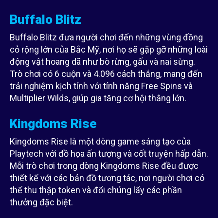
Buffalo Blitz
Buffalo Blitz đưa người chơi đến những vùng đồng
cỏ rộng lớn của Bắc Mỹ, nơi họ sẽ gặp gỡ những loài
động vật hoang dã như bò rừng, gấu và nai sừng.
Trò chơi có 6 cuộn và 4.096 cách thắng, mang đến
trải nghiệm kịch tính với tính năng Free Spins và
Multiplier Wilds, giúp gia tăng cơ hội thắng lớn.
Kingdoms Rise
Kingdoms Rise là một dòng game sáng tạo của
Playtech với đồ họa ấn tượng và cốt truyện hấp dẫn.
Mỗi trò chơi trong dòng Kingdoms Rise đều được
thiết kế với các bản đồ tương tác, nơi người chơi có
thể thu thập token và đổi chúng lấy các phần
thưởng đặc biệt.