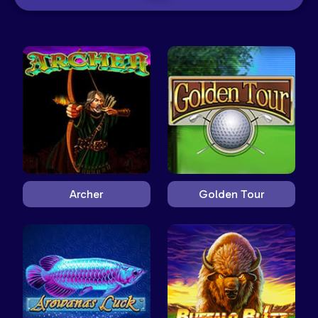
Archer
Golden Tour