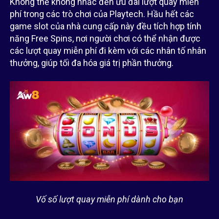
Không thể không nhắc đến ưu đãi lượt quay miễn
phí trong các trò chơi của Playtech. Hầu hết các
game slot của nhà cung cấp này đều tích hợp tính
năng Free Spins, nơi người chơi có thể nhận được
các lượt quay miễn phí đi kèm với các nhân tố nhân
thưởng, giúp tối đa hóa giá trị phần thưởng.
Vố số lượt quay miễn phí dành cho bạn