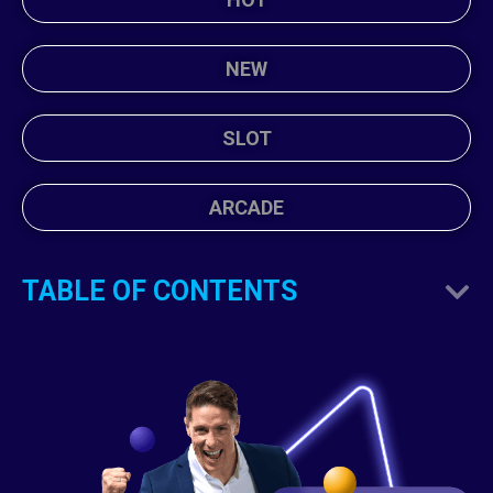
NEW
SLOT
ARCADE
TABLE OF CONTENTS