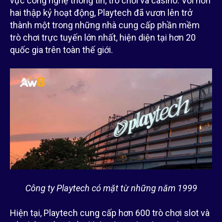
vực công nghệ thông tin, trò chơi và casino. Với hơn
hai thập kỷ hoạt động, Playtech đã vươn lên trở
thành một trong những nhà cung cấp phần mềm
trò chơi trực tuyến lớn nhất, hiện diện tại hơn 20
quốc gia trên toàn thế giới.
Công ty Playtech có mặt từ những năm 1999
Hiện tại, Playtech cung cấp hơn 600 trò chơi slot và