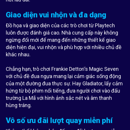
Giao diện vui nhộn và đa dạng
Đồ họa và giao diện của các trò chơi từ Playtech
luôn được đánh giá cao. Nhà cung cấp này không
ngừng đổi mới để mang đến những thiết kế giao
diện hiện đại, vui nhộn và phù hợp với nhiều chủ đề
khác nhau.
Chẳng hạn, trò chơi Frankie Dettori’s Magic Seven
với chủ đề đua ngựa mang lại cảm giác sống động
của một đường đua thực sự. Hay Gladiator, lấy cảm
hứng từ bộ phim nổi tiếng, đưa người chơi vào đấu
trường La Mã với hình ảnh sắc nét và âm thanh
hùng tráng.
Vô số ưu đãi lượt quay miễn phí