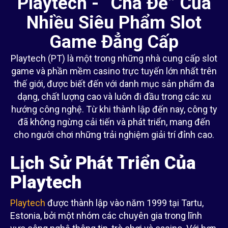
Playtech - “Cha Đẻ” Của
Nhiều Siêu Phẩm Slot
Game Đẳng Cấp
Playtech (PT) là một trong những nhà cung cấp slot
game và phần mềm casino trực tuyến lớn nhất trên
thế giới, được biết đến với danh mục sản phẩm đa
dạng, chất lượng cao và luôn đi đầu trong các xu
hướng công nghệ. Từ khi thành lập đến nay, công ty
đã không ngừng cải tiến và phát triển, mang đến
cho người chơi những trải nghiệm giải trí đỉnh cao.
Lịch Sử Phát Triển Của
Playtech
Playtech
được thành lập vào năm 1999 tại Tartu,
Estonia, bởi một nhóm các chuyên gia trong lĩnh