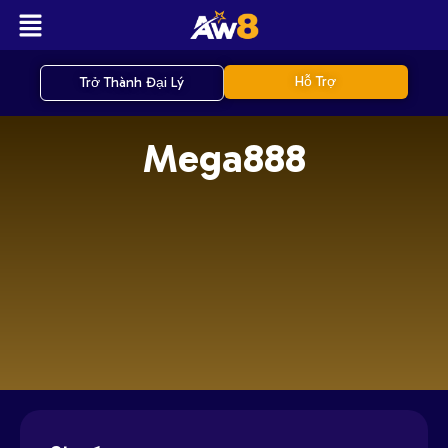
Hỗ Trợ
Trở Thành Đại Lý
Mega888