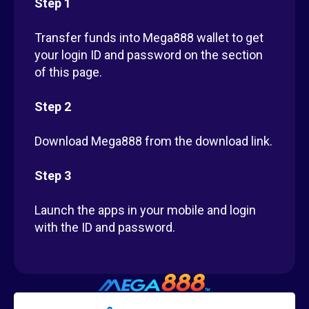
Step 1
Transfer funds into Mega888 wallet to get
your login ID and password on the section
of this page.
Step 2
Download Mega888 from the download link.
Step 3
Launch the apps in your mobile and login
with the ID and password.