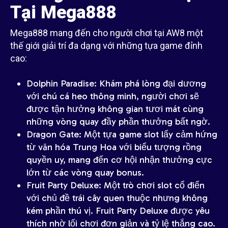
Tại Mega888
Mega888 mang đến cho người chơi tại AW8 một
thế giới giải trí đa dạng với những tựa game đỉnh
cao:
Dolphin Paradise: Khám phá lòng đại dương
với chú cá heo thông minh, người chơi sẽ
được tận hưởng không gian tươi mát cùng
những vòng quay đầy phần thưởng bất ngờ.
Dragon Gate: Một tựa game slot lấy cảm hứng
từ văn hóa Trung Hoa với biểu tượng rồng
quyền uy, mang đến cơ hội nhận thưởng cực
lớn từ các vòng quay bonus.
Fruit Party Deluxe: Một trò chơi slot cổ điển
với chủ đề trái cây quen thuộc nhưng không
kém phần thú vị. Fruit Party Deluxe được yêu
thích nhờ lối chơi đơn giản và tỷ lệ thắng cao.