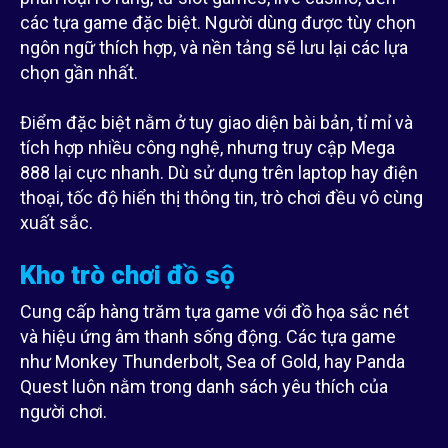
các tựa game đặc biệt. Người dùng được tùy chọn
ngôn ngữ thích hợp, và nền tảng sẽ lưu lại các lựa
chọn gần nhất.
Điểm đặc biệt nằm ở tuy giao diện bài bản, tỉ mỉ và
tích hợp nhiều công nghệ, nhưng truy cập Mega
888 lại cực nhanh. Dù sử dụng trên laptop hay điện
thoại, tốc độ hiển thị thông tin, trò chơi đều vô cùng
xuất sắc.
Kho trò chơi đồ sộ
Cung cấp hàng trăm tựa game với đồ họa sắc nét
và hiệu ứng âm thanh sống động. Các tựa game
như Monkey Thunderbolt, Sea of Gold, hay Panda
Quest luôn nằm trong danh sách yêu thích của
người chơi.