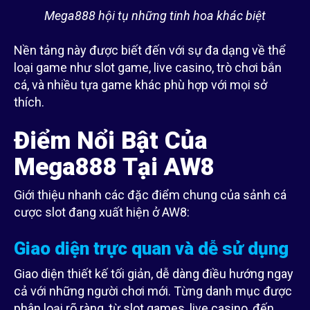
Mega888 hội tụ những tinh hoa khác biệt
Nền tảng này được biết đến với sự đa dạng về thể
loại game như slot game, live casino, trò chơi bắn
cá, và nhiều tựa game khác phù hợp với mọi sở
thích.
Điểm Nổi Bật Của
Mega888 Tại AW8
Giới thiệu nhanh các đặc điểm chung của sảnh cá
cược slot đang xuất hiện ở AW8:
Giao diện trực quan và dễ sử dụng
Giao diện thiết kế tối giản, dễ dàng điều hướng ngay
cả với những người chơi mới. Từng danh mục được
phân loại rõ ràng, từ slot games, live casino, đến