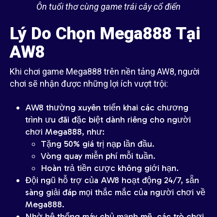
Ôn tuổi thơ cùng game trái cây cổ điển
Lý Do Chọn Mega888 Tại
AW8
Khi chơi game Mega888 trên nền tảng AW8, người
chơi sẽ nhận được những lợi ích vượt trội:
AW8 thường xuyên triển khai các chương
trình ưu đãi đặc biệt dành riêng cho người
chơi Mega888, như:
Tặng 50% giá trị nạp lần đầu.
Vòng quay miễn phí mỗi tuần.
Hoàn trả tiền cược không giới hạn.
Đội ngũ hỗ trợ của AW8 hoạt động 24/7, sẵn
sàng giải đáp mọi thắc mắc của người chơi về
Mega888.
Nhờ hệ thống máy chủ mạnh mẽ, các trò chơi