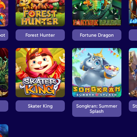
pot
Forest Hunter
Fortune Dragon
Skater King
Songkran: Summer
S
Splash