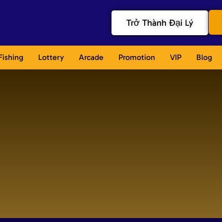
Trở Thành Đại Lý
Fishing
Lottery
Arcade
Promotion
VIP
Blog