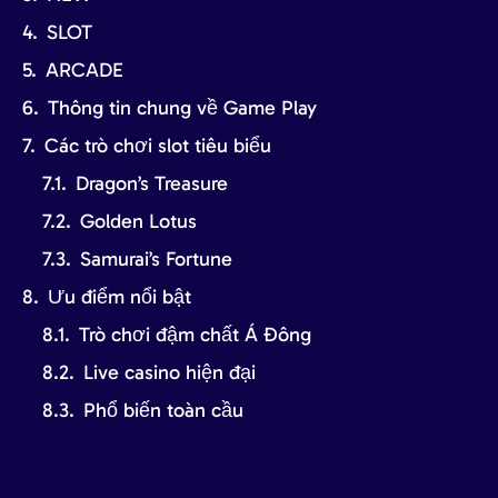
SLOT
ARCADE
Thông tin chung về Game Play
Các trò chơi slot tiêu biểu
Dragon’s Treasure
Golden Lotus
Samurai’s Fortune
Ưu điểm nổi bật
Trò chơi đậm chất Á Đông
Live casino hiện đại
Phổ biến toàn cầu