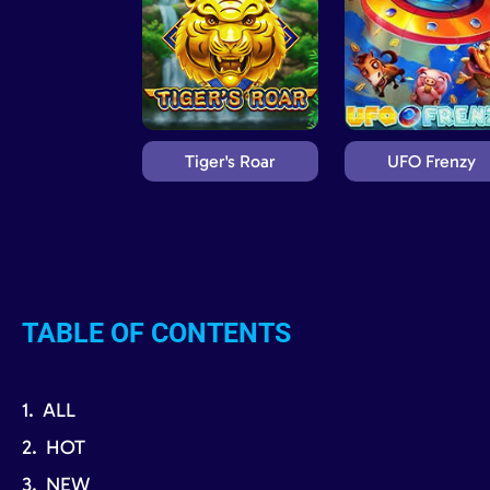
Tiger's Roar
UFO Frenzy
TABLE OF CONTENTS
ALL
HOT
NEW