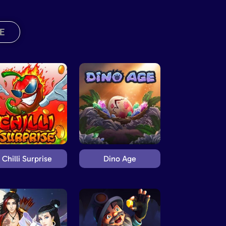
E
Chilli Surprise
Dino Age