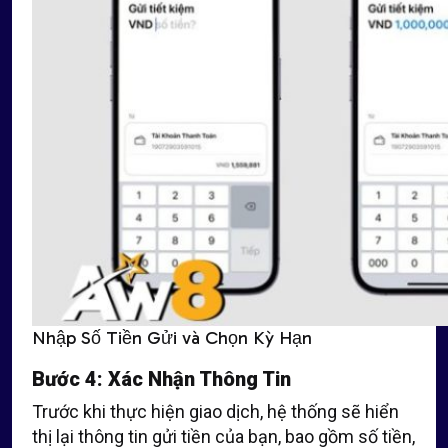
Nhập Số Tiền Gửi và Chọn Kỳ Hạn
Bước 4: Xác Nhận Thông Tin
Trước khi thực hiện giao dịch, hệ thống sẽ hiển
thị lại thông tin gửi tiền của bạn, bao gồm số tiền,