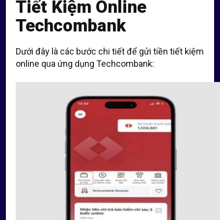
Tiết Kiệm Online
Techcombank
Dưới đây là các bước chi tiết để gửi tiền tiết kiệm
online qua ứng dụng Techcombank: