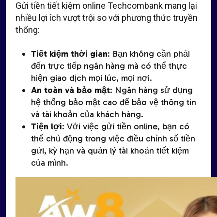
Gửi tiền tiết kiệm online Techcombank mang lại
nhiều lợi ích vượt trội so với phương thức truyền
thống:
Tiết kiệm thời gian
: Bạn không cần phải
đến trực tiếp ngân hàng mà có thể thực
hiện giao dịch mọi lúc, mọi nơi.
An toàn và bảo mật
: Ngân hàng sử dụng
hệ thống bảo mật cao để bảo vệ thông tin
và tài khoản của khách hàng.
Tiện lợi
: Với việc gửi tiền online, bạn có
thể chủ động trong việc điều chỉnh số tiền
gửi, kỳ hạn và quản lý tài khoản tiết kiệm
của mình.