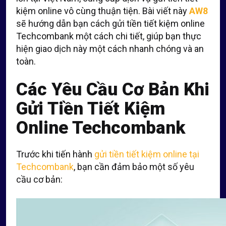
kiệm online vô cùng thuận tiện. Bài viết này
AW8
sẽ hướng dẫn bạn cách gửi tiền tiết kiệm online
Techcombank một cách chi tiết, giúp bạn thực
hiện giao dịch này một cách nhanh chóng và an
toàn.
Các Yêu Cầu Cơ Bản Khi
Gửi Tiền Tiết Kiệm
Online Techcombank
Trước khi tiến hành
gửi tiền tiết kiệm online tại
Techcombank
, bạn cần đảm bảo một số yêu
cầu cơ bản: