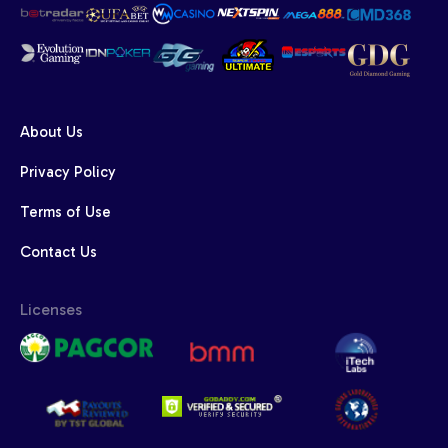
About Us
Privacy Policy
Terms of Use
Contact Us
Licenses