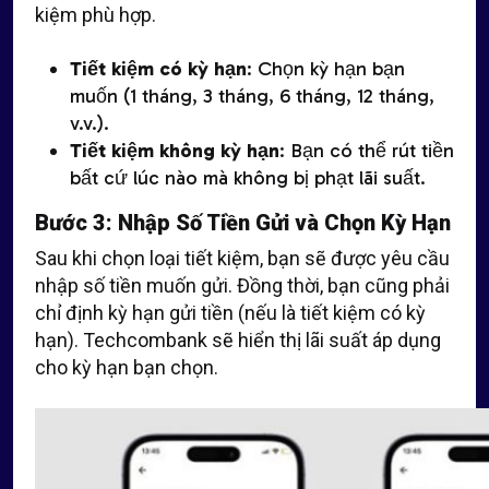
kiệm phù hợp.
Tiết kiệm có kỳ hạn
: Chọn kỳ hạn bạn
muốn (1 tháng, 3 tháng, 6 tháng, 12 tháng,
v.v.).
Tiết kiệm không kỳ hạn
: Bạn có thể rút tiền
bất cứ lúc nào mà không bị phạt lãi suất.
Bước 3: Nhập Số Tiền Gửi và Chọn Kỳ Hạn
Sau khi chọn loại tiết kiệm, bạn sẽ được yêu cầu
nhập số tiền muốn gửi. Đồng thời, bạn cũng phải
chỉ định kỳ hạn gửi tiền (nếu là tiết kiệm có kỳ
hạn). Techcombank sẽ hiển thị lãi suất áp dụng
cho kỳ hạn bạn chọn.