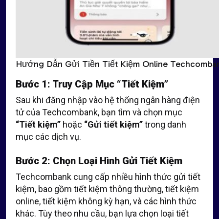
Hướng Dẫn Gửi Tiền Tiết Kiệm Online Techcomba
Bước 1: Truy Cập Mục “Tiết Kiệm”
Sau khi đăng nhập vào hệ thống ngân hàng điện
tử của Techcombank, bạn tìm và chọn mục
“Tiết kiệm”
hoặc
“Gửi tiết kiệm”
trong danh
mục các dịch vụ.
Bước 2: Chọn Loại Hình Gửi Tiết Kiệm
Techcombank cung cấp nhiều hình thức gửi tiết
kiệm, bao gồm tiết kiệm thông thường, tiết kiệm
online, tiết kiệm không kỳ hạn, và các hình thức
khác. Tùy theo nhu cầu, bạn lựa chọn loại tiết