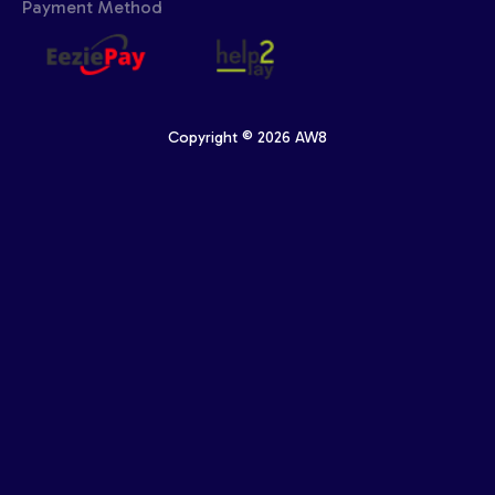
Payment Method
Copyright © 2026 AW8