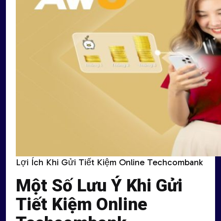
Lợi Ích Khi Gửi Tiết Kiệm Online Techcombank
Một Số Lưu Ý Khi Gửi
Tiết Kiệm Online