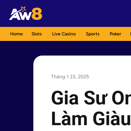
Home
Slots
Live Casino
Sports
Poker
Tháng 1 23, 2025
Gia Sư O
Làm Giàu