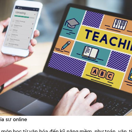
ia sư online
c môn học từ văn hóa đến kỹ năng mềm, như toán, văn, tiế