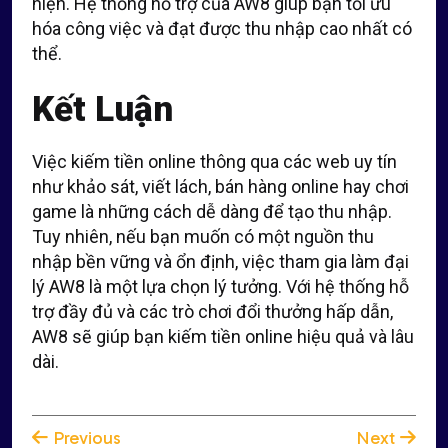
hiện. Hệ thống hỗ trợ của AW8 giúp bạn tối ưu
hóa công việc và đạt được thu nhập cao nhất có
thể.
Kết Luận
Việc kiếm tiền online thông qua các web uy tín
như khảo sát, viết lách, bán hàng online hay chơi
game là những cách dễ dàng để tạo thu nhập.
Tuy nhiên, nếu bạn muốn có một nguồn thu
nhập bền vững và ổn định, việc tham gia làm đại
lý AW8 là một lựa chọn lý tưởng. Với hệ thống hỗ
trợ đầy đủ và các trò chơi đổi thưởng hấp dẫn,
AW8 sẽ giúp bạn kiếm tiền online hiệu quả và lâu
dài.
Previous
Next