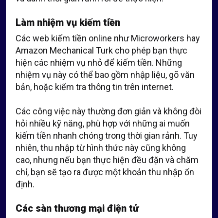
Làm nhiệm vụ kiếm tiền
Các web kiếm tiền online như Microworkers hay
Amazon Mechanical Turk cho phép bạn thực
hiện các nhiệm vụ nhỏ để kiếm tiền. Những
nhiệm vụ này có thể bao gồm nhập liệu, gõ văn
bản, hoặc kiểm tra thông tin trên internet.
Các công việc này thường đơn giản và không đòi
hỏi nhiều kỹ năng, phù hợp với những ai muốn
kiếm tiền nhanh chóng trong thời gian rảnh. Tuy
nhiên, thu nhập từ hình thức này cũng không
cao, nhưng nếu bạn thực hiện đều đặn và chăm
chỉ, bạn sẽ tạo ra được một khoản thu nhập ổn
định.
Các sàn thương mại điện tử