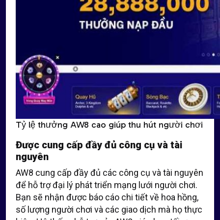
Tỷ lệ thưởng AW8 cao giúp thu hút người chơi
Được cung cấp đầy đủ công cụ và tài
nguyên
AW8 cung cấp đầy đủ các công cụ và tài nguyên
để hỗ trợ đại lý phát triển mạng lưới người chơi.
Bạn sẽ nhận được báo cáo chi tiết về hoa hồng,
số lượng người chơi và các giao dịch mà họ thực