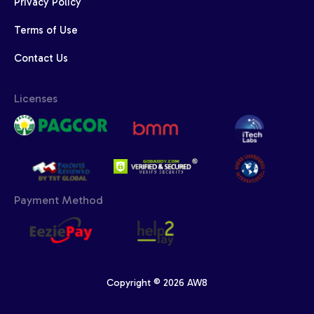
Privacy Policy
Terms of Use
Contact Us
Licenses
Payment Method
Copyright © 2026 AW8