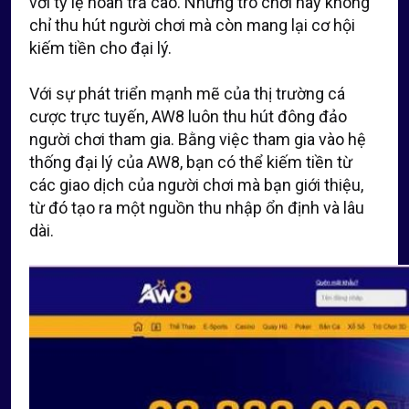
với tỷ lệ hoàn trả cao. Những trò chơi này không
chỉ thu hút người chơi mà còn mang lại cơ hội
kiếm tiền cho đại lý.
Với sự phát triển mạnh mẽ của thị trường cá
cược trực tuyến, AW8 luôn thu hút đông đảo
người chơi tham gia. Bằng việc tham gia vào hệ
thống đại lý của AW8, bạn có thể kiếm tiền từ
các giao dịch của người chơi mà bạn giới thiệu,
từ đó tạo ra một nguồn thu nhập ổn định và lâu
dài.