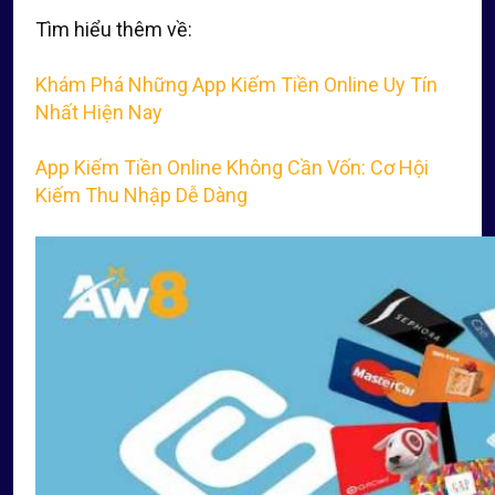
Tìm hiểu thêm về:
Khám Phá Những App Kiếm Tiền Online Uy Tín
Nhất Hiện Nay
App Kiếm Tiền Online Không Cần Vốn: Cơ Hội
Kiếm Thu Nhập Dễ Dàng