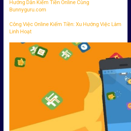
Hướng Dẫn Kiếm Tiền Online Cùng
Bunnyguru.com
Công Việc Online Kiếm Tiền: Xu Hướng Việc Làm
Linh Hoạt