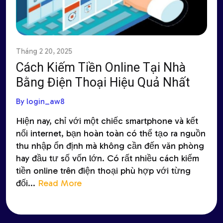
Tháng 2 20, 2025
Cách Kiếm Tiền Online Tại Nhà
Bằng Điện Thoại Hiệu Quả Nhất
By login_aw8
Hiện nay, chỉ với một chiếc smartphone và kết
nối internet, bạn hoàn toàn có thể tạo ra nguồn
thu nhập ổn định mà không cần đến văn phòng
hay đầu tư số vốn lớn. Có rất nhiều cách kiếm
tiền online trên điện thoại phù hợp với từng
đối...
Read More