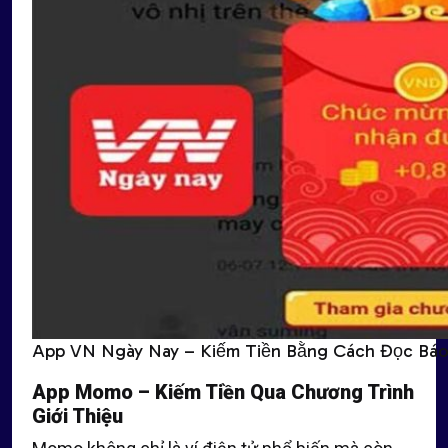
App VN Ngày Nay – Kiếm Tiền Bằng Cách Đọc Bá
App Momo – Kiếm Tiền Qua Chương Trình
Giới Thiệu