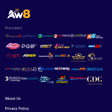
Providers
About Us
Privacy Policy