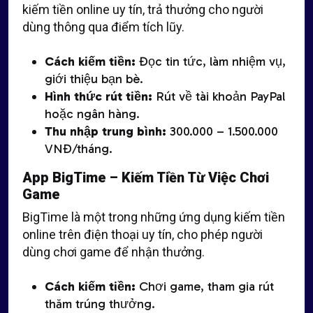
kiếm tiền online uy tín, trả thưởng cho người
dùng thông qua điểm tích lũy.
Cách kiếm tiền:
Đọc tin tức, làm nhiệm vụ,
giới thiệu bạn bè.
Hình thức rút tiền:
Rút về tài khoản PayPal
hoặc ngân hàng.
Thu nhập trung bình:
300.000 – 1.500.000
VNĐ/tháng.
App BigTime – Kiếm Tiền Từ Việc Chơi
Game
BigTime là một trong những ứng dụng kiếm tiền
online trên điện thoại uy tín, cho phép người
dùng chơi game để nhận thưởng.
Cách kiếm tiền:
Chơi game, tham gia rút
thăm trúng thưởng.