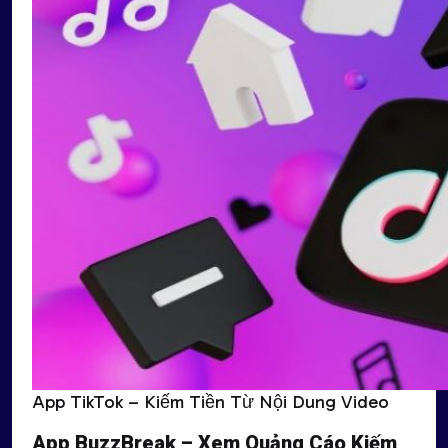
App TikTok – Kiếm Tiền Từ Nội Dung Video
App BuzzBreak – Xem Quảng Cáo Kiếm