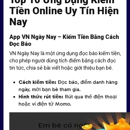
Tiền Online Uy Tín Hiện
Nay
App VN Ngày Nay – Kiếm Tiền Bằng Cách
Đọc Báo
VN Ngày Nay là một ứng dụng đọc báo kiếm tiền,
cho phép người dùng tích điểm bằng cách đọc
tin tức, chia sẻ bài viết hoặc giới thiệu bạn bè.
Cách kiếm tiền:
Đọc báo, điểm danh hàng
ngày, mời bạn bè tham gia.
Hình thức rút tiền:
Rút qua thẻ điện thoại
hoặc ví điện tử Momo.