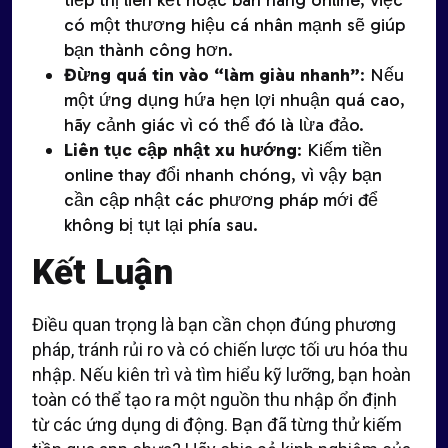
tiếp thị liên kết hoặc bán hàng online, việc
có một thương hiệu cá nhân mạnh sẽ giúp
bạn thành công hơn.
Đừng quá tin vào “làm giàu nhanh”
: Nếu
một ứng dụng hứa hẹn lợi nhuận quá cao,
hãy cảnh giác vì có thể đó là lừa đảo.
Liên tục cập nhật xu hướng
: Kiếm tiền
online thay đổi nhanh chóng, vì vậy bạn
cần cập nhật các phương pháp mới để
không bị tụt lại phía sau.
Kết Luận
Điều quan trọng là bạn cần chọn đúng phương
pháp, tránh rủi ro và có chiến lược tối ưu hóa thu
nhập. Nếu kiên trì và tìm hiểu kỹ lưỡng, bạn hoàn
toàn có thể tạo ra một nguồn thu nhập ổn định
từ các ứng dụng di động. Bạn đã từng thử kiếm