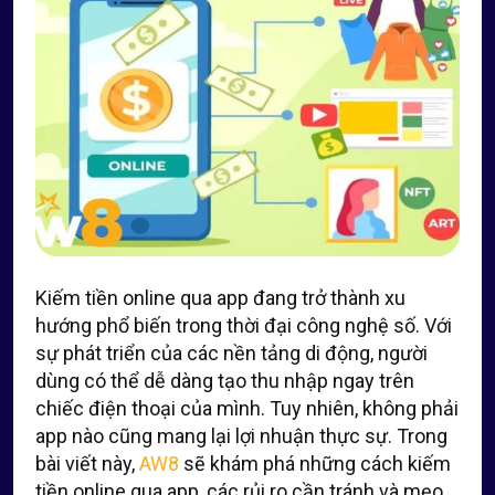
Kiếm tiền online qua app đang trở thành xu
hướng phổ biến trong thời đại công nghệ số. Với
sự phát triển của các nền tảng di động, người
dùng có thể dễ dàng tạo thu nhập ngay trên
chiếc điện thoại của mình. Tuy nhiên, không phải
app nào cũng mang lại lợi nhuận thực sự. Trong
bài viết này,
AW8
sẽ khám phá những cách kiếm
tiền online qua app, các rủi ro cần tránh và mẹo