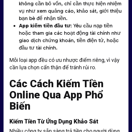
không cần bỏ vốn, chỉ cần thực hiện nhiệm
vụ như xem quảng cáo, khảo sát, giới thiệu
bạn bè để nhận tiền.
App kiếm tiền đầu tư
: Yêu cầu nạp tiền
hoặc tham gia các hoạt động tài chính như
giao dịch chứng khoán, tiền điện tử, hoặc
đầu tư tài chính.
Mỗi loại app đều có ưu nhược điểm riêng, vì vậy
cần lựa chọn cẩn thận để tránh rủi ro.
Các Cách Kiếm Tiền
Online Qua App Phổ
Biến
Kiếm Tiền Từ Ứng Dụng Khảo Sát
Nhiều công ty sẵn sàng trả tiền cho người dùng