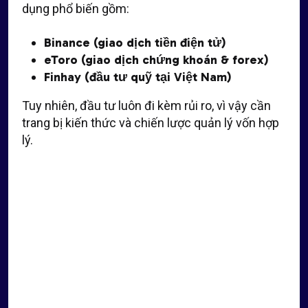
dụng phổ biến gồm:
Binance (giao dịch tiền điện tử)
eToro (giao dịch chứng khoán & forex)
Finhay (đầu tư quỹ tại Việt Nam)
Tuy nhiên, đầu tư luôn đi kèm rủi ro, vì vậy cần
trang bị kiến thức và chiến lược quản lý vốn hợp
lý.