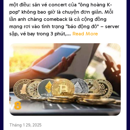
một điều: săn vé concert của “ông hoàng K-
pop” không bao giờ là chuyện đơn giản. Mỗi
lần anh chàng comeback là cả cộng đồng
mạng rơi vào tình trạng “báo động đỏ” – server
sập, vé bay trong 3 phút,...
Read More
Tháng 1 29, 2025