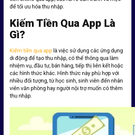
để tối ưu hóa thu nhập.
Kiếm Tiền Qua App Là
Gì?
Kiếm tiền qua app
là việc sử dụng các ứng dụng
di động để tạo thu nhập, có thể thông qua làm
nhiệm vụ, đầu tư, bán hàng, tiếp thị liên kết hoặc
các hình thức khác. Hình thức này phù hợp với
nhiều đối tượng, từ học sinh, sinh viên đến nhân
viên văn phòng hay người nội trợ muốn có thêm
thu nhập.