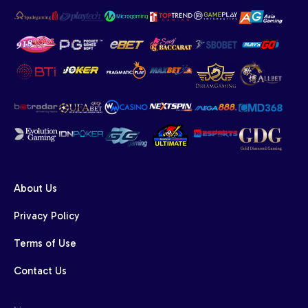
About Us
Privacy Policy
Terms of Use
Contact Us