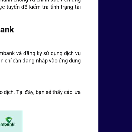
 tuyến để kiểm tra tình trạng tài
bank
combank và đăng ký sử dụng dịch vụ
bạn chỉ cần đăng nhập vào ứng dụng
 dịch. Tại đây, bạn sẽ thấy các lựa