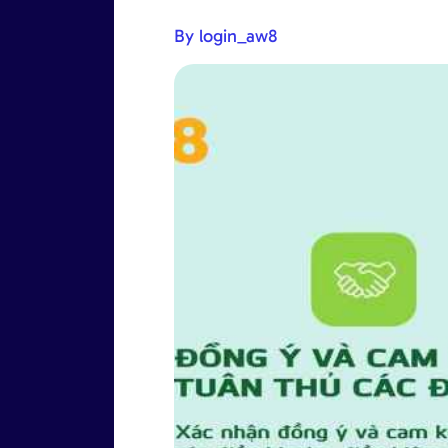
By login_aw8