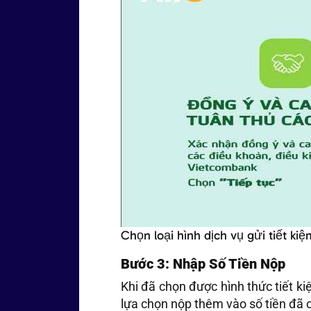
Chọn loại hình dịch vụ gửi tiết kiệ
Bước 3: Nhập Số Tiền Nộp
Khi đã chọn được hình thức tiết k
lựa chọn nộp thêm vào số tiền đã c