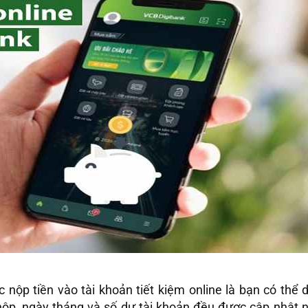
nộp tiền vào tài khoản tiết kiệm online là bạn có thể 
 nộp, ngày tháng và số dư tài khoản đều được cập nhật