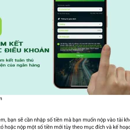
m
iệm, bạn sẽ cần nhập số tiền mà bạn muốn nộp vào tài kh
ó hoặc nộp một số tiền mới tùy theo mục đích và kế hoạc