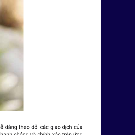
dễ dàng theo dõi các giao dịch của
 nhanh chóng và chính xác trên ứng