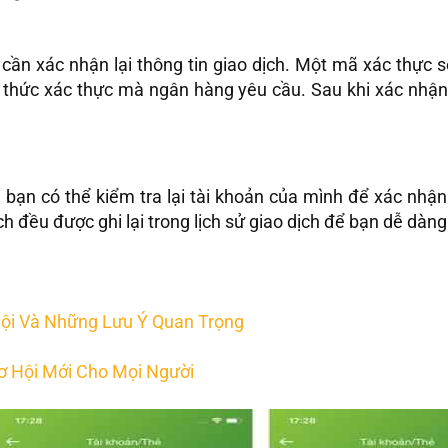
 cần xác nhận lại thông tin giao dịch. Một mã xác thực 
thức xác thực mà ngân hàng yêu cầu. Sau khi xác nhận,
 bạn có thể kiểm tra lại tài khoản của mình để xác nhận
ch đều được ghi lại trong lịch sử giao dịch để bạn dễ dàng
Hội Và Những Lưu Ý Quan Trọng
ơ Hội Mới Cho Mọi Người