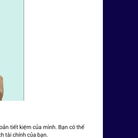
oản tiết kiệm của mình. Bạn có thể
h tài chính của bạn.