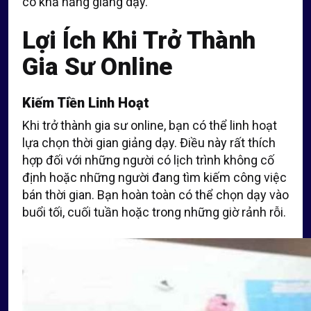
có khả năng giảng dạy.
Lợi Ích Khi Trở Thành
Gia Sư Online
Kiếm Tiền Linh Hoạt
Khi trở thành gia sư online, bạn có thể linh hoạt
lựa chọn thời gian giảng dạy. Điều này rất thích
hợp đối với những người có lịch trình không cố
định hoặc những người đang tìm kiếm công việc
bán thời gian. Bạn hoàn toàn có thể chọn dạy vào
buổi tối, cuối tuần hoặc trong những giờ rảnh rỗi.