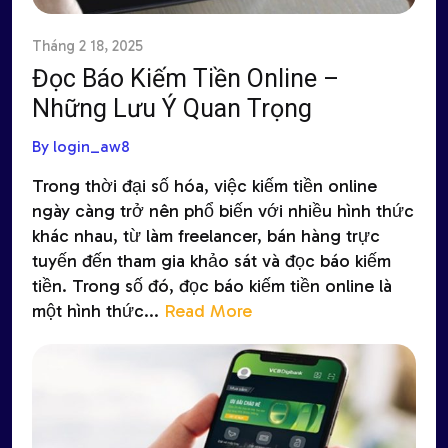
Tháng 2 18, 2025
Đọc Báo Kiếm Tiền Online –
Những Lưu Ý Quan Trọng
By login_aw8
Trong thời đại số hóa, việc kiếm tiền online
ngày càng trở nên phổ biến với nhiều hình thức
khác nhau, từ làm freelancer, bán hàng trực
tuyến đến tham gia khảo sát và đọc báo kiếm
tiền. Trong số đó, đọc báo kiếm tiền online là
một hình thức...
Read More