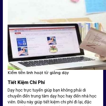
Kiếm tiền linh hoạt từ giảng dạy
Tiết Kiệm Chi Phí
Dạy học trực tuyến giúp bạn không phải di
chuyển đến trung tâm dạy học hay đến nhà học
viên. Điều này giúp tiết kiệm chi phí đi lại, đặc