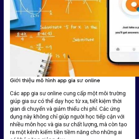
Giới thiệu mô hình app gia sư online
Các app gia sư online cung cấp một môi trường
giúp gia sư có thể dạy học từ xa, tiết kiệm thời
gian di chuyển và giảm thiểu chi phí. Các ứng
dụng này không chỉ giúp người học tiếp cận với
nhiều môn học và gia sư chất lượng, mà còn tạo
ra một kênh kiếm tiền tiềm năng cho những ai