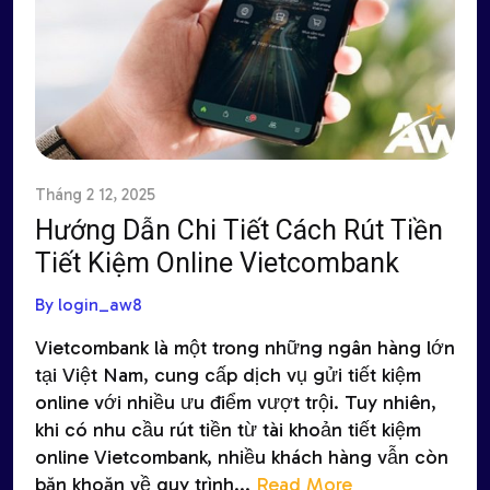
Tháng 2 12, 2025
Hướng Dẫn Chi Tiết Cách Rút Tiền
Tiết Kiệm Online Vietcombank
By login_aw8
Vietcombank là một trong những ngân hàng lớn
tại Việt Nam, cung cấp dịch vụ gửi tiết kiệm
online với nhiều ưu điểm vượt trội. Tuy nhiên,
khi có nhu cầu rút tiền từ tài khoản tiết kiệm
online Vietcombank, nhiều khách hàng vẫn còn
băn khoăn về quy trình...
Read More