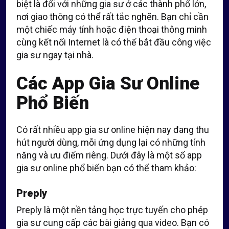
biệt là đối với những gia sư ở các thành phố lớn,
nơi giao thông có thể rất tắc nghẽn. Bạn chỉ cần
một chiếc máy tính hoặc điện thoại thông minh
cùng kết nối Internet là có thể bắt đầu công việc
gia sư ngay tại nhà.
Các App Gia Sư Online
Phổ Biến
Có rất nhiều app gia sư online hiện nay đang thu
hút người dùng, mỗi ứng dụng lại có những tính
năng và ưu điểm riêng. Dưới đây là một số app
gia sư online phổ biến bạn có thể tham khảo:
Preply
Preply là một nền tảng học trực tuyến cho phép
gia sư cung cấp các bài giảng qua video. Bạn có