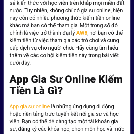
sẻ kiến thức với học viên trên khắp mọi miền đất
nước. Tuy nhiên, không chỉ có gia sư online, hiện
nay còn có nhiều phương thức kiếm tiền online
khác mà bạn có thể tham gia. Một trong số đó
chính là việc trở thành đại lý
AW8
, nơi bạn có thể
kiếm tiền từ việc tham gia các trò chơi và cung
cấp dịch vụ cho người chơi. Hãy cùng tìm hiểu
thêm về các cơ hội kiếm tiền này trong bài viết
dưới đây.
App Gia Sư Online Kiếm
Tiền Là Gì?
App gia sư online
là những ứng dụng di động
hoặc nền tảng trực tuyến kết nối gia sư và học
viên. Bạn có thể dễ dàng tạo một tài khoản gia
sư, đăng ký các khóa học, chọn môn học và mức