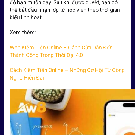
độ bạn muốn dạy. Sau khi được duyệt, bạn có
thể bắt đầu nhận lớp từ học viên theo thời gian
biểu linh hoạt.
Xem thêm:
Web Kiếm Tiền Online – Cánh Cửa Dẫn Đến
Thành Công Trong Thời Đại 4.0
Cách Kiếm Tiền Online – Những Cơ Hội Từ Công
Nghệ Hiện Đại