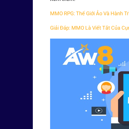
MMO RPG: Thế Giới Ảo Và Hành Tr
Giải Đáp: MMO Là Viết Tắt Của Cụ