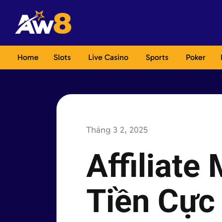
Home
Slots
Live Casino
Sports
Poker
Tháng 3 2, 2025
Affiliat
Tiền Cực