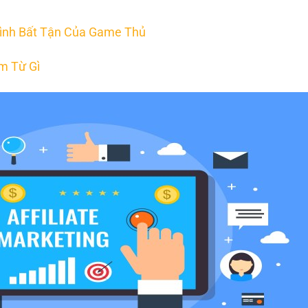
ình Bất Tận Của Game Thủ
m Từ Gì